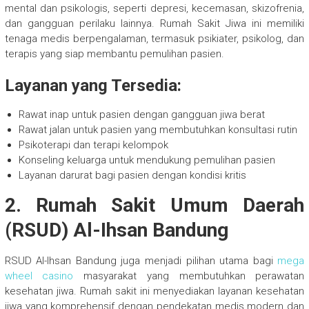
mental dan psikologis, seperti depresi, kecemasan, skizofrenia,
dan gangguan perilaku lainnya. Rumah Sakit Jiwa ini memiliki
tenaga medis berpengalaman, termasuk psikiater, psikolog, dan
terapis yang siap membantu pemulihan pasien.
Layanan yang Tersedia:
Rawat inap untuk pasien dengan gangguan jiwa berat
Rawat jalan untuk pasien yang membutuhkan konsultasi rutin
Psikoterapi dan terapi kelompok
Konseling keluarga untuk mendukung pemulihan pasien
Layanan darurat bagi pasien dengan kondisi kritis
2. Rumah Sakit Umum Daerah
(RSUD) Al-Ihsan Bandung
RSUD Al-Ihsan Bandung juga menjadi pilihan utama bagi
mega
wheel casino
masyarakat yang membutuhkan perawatan
kesehatan jiwa. Rumah sakit ini menyediakan layanan kesehatan
jiwa yang komprehensif dengan pendekatan medis modern dan