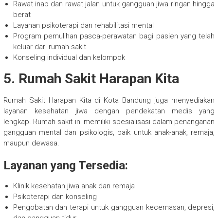
Rawat inap dan rawat jalan untuk gangguan jiwa ringan hingga
berat
Layanan psikoterapi dan rehabilitasi mental
Program pemulihan pasca-perawatan bagi pasien yang telah
keluar dari rumah sakit
Konseling individual dan kelompok
5. Rumah Sakit Harapan Kita
Rumah Sakit Harapan Kita di Kota Bandung juga menyediakan
layanan kesehatan jiwa dengan pendekatan medis yang
lengkap. Rumah sakit ini memiliki spesialisasi dalam penanganan
gangguan mental dan psikologis, baik untuk anak-anak, remaja,
maupun dewasa.
Layanan yang Tersedia:
Klinik kesehatan jiwa anak dan remaja
Psikoterapi dan konseling
Pengobatan dan terapi untuk gangguan kecemasan, depresi,