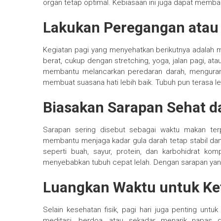
organ tetap optimal. Kebiasaan ini juga dapat memb
Lakukan Peregangan atau
Kegiatan pagi yang menyehatkan berikutnya adalah me
berat, cukup dengan stretching, yoga, jalan pagi, ata
membantu melancarkan peredaran darah, mengurang
membuat suasana hati lebih baik. Tubuh pun terasa le
Biasakan Sarapan Sehat da
Sarapan sering disebut sebagai waktu makan ter
membantu menjaga kadar gula darah tetap stabil dan
seperti buah, sayur, protein, dan karbohidrat kom
menyebabkan tubuh cepat lelah. Dengan sarapan yang
Luangkan Waktu untuk Ke
Selain kesehatan fisik, pagi hari juga penting un
meditasi, berdoa, atau sekadar menarik napas d