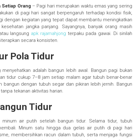
a Setiap Orang
– Pagi hari merupakan waktu emas yang sering
lakukan di pagi hari sangat berpengaruh terhadap kondisi fisik,
pagi dengan kegiatan yang tepat dapat membantu meningkatkan
a kesehatan jangka panjang. Sayangnya, banyak orang masih
 atau langsung
apk rajamahjong
terpaku pada gawai. Di sinilah
iterapkan secara konsisten.
r Pola Tidur
g menyehatkan adalah bangun lebih awal. Bangun pagi bukan
hakan tidur cukup 7–8 jam setiap malam agar tubuh benar-benar
an bangun dengan tubuh segar dan pikiran lebih jernih. Bangun
tanpa tekanan aktivitas harian.
Bangun Tidur
minum air putih setelah bangun tidur. Selama tidur, tubuh
kembali. Minum satu hingga dua gelas air putih di pagi hari
sme, membersihkan racun dalam tubuh, serta menjaga fungsi