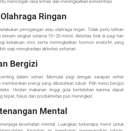
antu mencegah rasa lemas dan meningkatkan konsentrasi.
 Olahraga Ringan
lakukan peregangan atau olahraga ringan. Tidak perlu latihan
u senam singkat selama 10–20 menit. Aktivitas fisik di pagi hari
i kekakuan otot, serta meningkatkan hormon endorfin yang
bih siap menghadapi aktivitas seharian.
n Bergizi
penting dalam sehari. Memulai pagi dengan sarapan sehat
 memberikan energi yang dibutuhkan tubuh. Pilih menu bergizi
pleks. Hindari makanan tinggi gula berlebihan karena dapat
 tepat, fokus dan produktivitas pun meningkat.
tenangan Mental
tuk menjaga kesehatan mental. Luangkan beberapa menit untuk
alam-dalam. Kegiatan ini membantu menenangkan pikiran,