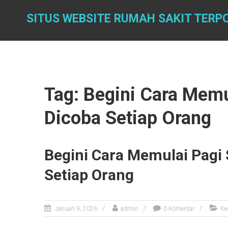
Skip
to
SITUS WEBSITE RUMAH SAKIT TERP
content
Tag: Begini Cara Memu
Dicoba Setiap Orang
Begini Cara Memulai Pagi 
Setiap Orang
Januari 9, 2026
admin
0 Komentar
Ke