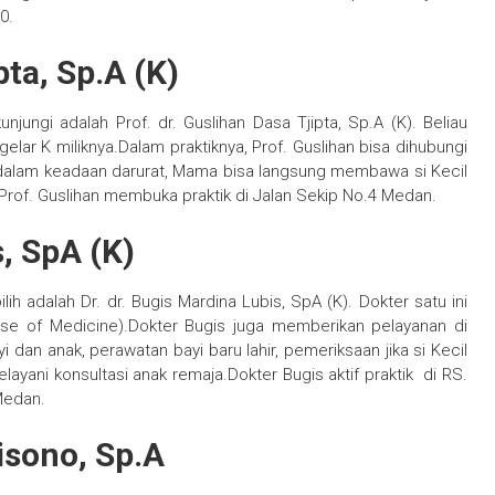
0.
pta, Sp.A (K)
jungi adalah Prof. dr. Guslihan Dasa Tjipta, Sp.A (K). Beliau
 gelar K miliknya.Dalam praktiknya, Prof. Guslihan bisa dihubungi
n dalam keadaan darurat, Mama bisa langsung membawa si Kecil
Prof. Guslihan membuka praktik di Jalan Sekip No.4 Medan.
s, SpA (K)
 adalah Dr. dr. Bugis Mardina Lubis, SpA (K). Dokter satu ini
se of Medicine).Dokter Bugis juga memberikan pelayanan di
 dan anak, perawatan bayi baru lahir, pemeriksaan jika si Kecil
ani konsultasi anak remaja.Dokter Bugis aktif praktik di RS.
Medan.
isono, Sp.A