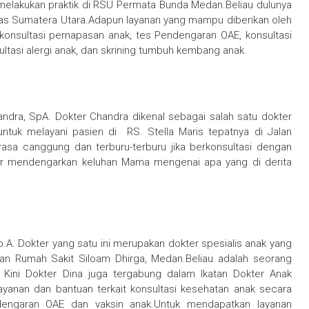
g melakukan praktik di RSU Permata Bunda Medan.Beliau dulunya
itas Sumatera Utara.Adapun layanan yang mampu diberikan oleh
i konsultasi pernapasan anak, tes Pendengaran OAE, konsultasi
nsultasi alergi anak, dan skrining tumbuh kembang anak.
handra, SpA. Dokter Chandra dikenal sebagai salah satu dokter
untuk melayani pasien di RS. Stella Maris tepatnya di Jalan
sa canggung dan terburu-terburu jika berkonsultasi dengan
bar mendengarkan keluhan Mama mengenai apa yang di derita
.A. Dokter yang satu ini merupakan dokter spesialis anak yang
dan Rumah Sakit Siloam Dhirga, Medan.Beliau adalah seorang
. Kini Dokter Dina juga tergabung dalam Ikatan Dokter Anak
ayanan dan bantuan terkait konsultasi kesehatan anak secara
dengaran OAE dan vaksin anak.Untuk mendapatkan layanan