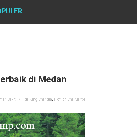
OPULER
Terbaik di Medan
,
mah Sakit
dr. King Chandra
Prof. dr. Chairul Yoel