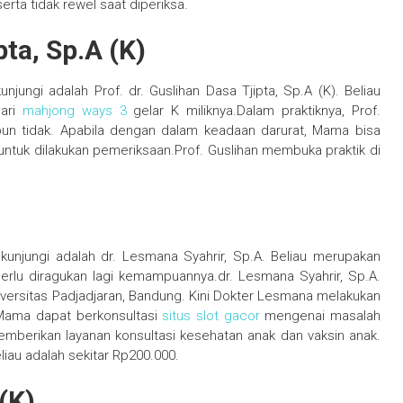
rta tidak rewel saat diperiksa.
pta, Sp.A (K)
jungi adalah Prof. dr. Guslihan Dasa Tjipta, Sp.A (K). Beliau
dari
mahjong ways 3
gelar K miliknya.Dalam praktiknya, Prof.
upun tidak. Apabila dengan dalam keadaan darurat, Mama bisa
ntuk dilakukan pemeriksaan.Prof. Guslihan membuka praktik di
unjungi adalah dr. Lesmana Syahrir, Sp.A. Beliau merupakan
rlu diragukan lagi kemampuannya.dr. Lesmana Syahrir, Sp.A.
versitas Padjadjaran, Bandung. Kini Dokter Lesmana melakukan
.Mama dapat berkonsultasi
situs slot gacor
mengenai masalah
mberikan layanan konsultasi kesehatan anak dan vaksin anak.
iau adalah sekitar Rp200.000.
A(K)