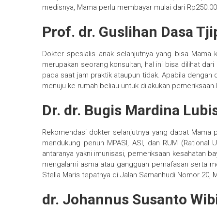
medisnya, Mama perlu membayar mulai dari Rp250.00
Prof. dr. Guslihan Dasa Tji
Dokter spesialis anak selanjutnya yang bisa Mama kun
merupakan seorang konsultan, hal ini bisa dilihat dari
pada saat jam praktik ataupun tidak. Apabila denga
menuju ke rumah beliau untuk dilakukan pemeriksaan.
Dr. dr. Bugis Mardina Lubi
Rekomendasi dokter selanjutnya yang dapat Mama pilih
mendukung penuh MPASI, ASI, dan RUM (Rational U
antaranya yakni imunisasi, pemeriksaan kesahatan bayi
mengalami asma atau gangguan pernafasan serta melay
Stella Maris tepatnya di Jalan Samanhudi Nomor 20, 
dr. Johannus Susanto Wib