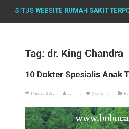
Skip
to
SITUS WEBSITE RUMAH SAKIT TERP
content
Tag: dr. King Chandra
10 Dokter Spesialis Anak 
Maret 29, 2025
admin
0 Komentar
Ru