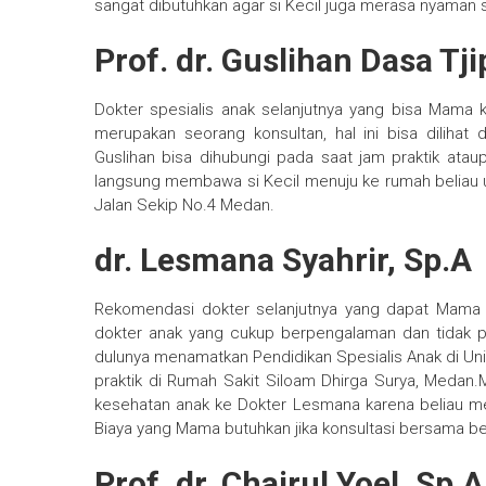
sangat dibutuhkan agar si Kecil juga merasa nyaman se
Prof. dr. Guslihan Dasa Tji
Dokter spesialis anak selanjutnya yang bisa Mama kun
merupakan seorang konsultan, hal ini bisa dilihat 
Guslihan bisa dihubungi pada saat jam praktik ata
langsung membawa si Kecil menuju ke rumah beliau u
Jalan Sekip No.4 Medan.
dr. Lesmana Syahrir, Sp.A
Rekomendasi dokter selanjutnya yang dapat Mama k
dokter anak yang cukup berpengalaman dan tidak pe
dulunya menamatkan Pendidikan Spesialis Anak di Uni
praktik di Rumah Sakit Siloam Dhirga Surya, Medan
kesehatan anak ke Dokter Lesmana karena beliau me
Biaya yang Mama butuhkan jika konsultasi bersama bel
Prof. dr. Chairul Yoel, Sp.