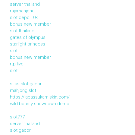
server thailand
rajamahjong
slot depo 10k
bonus new member
slot thailand
gates of olympus
starlight princess
slot
bonus new member
rtp live
slot
situs slot gacor
mahjong slot
https://lapassukamiskin.com/
wild bounty showdown demo
slot777
server thailand
slot gacor