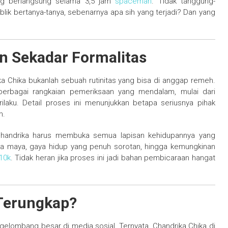
ang berlangsung selama 3,5 jam
spaceman
. Tidak tanggung-
lik bertanya-tanya, sebenarnya apa sih yang terjadi? Dan yang
n Sekadar Formalitas
ika Chika bukanlah sebuah rutinitas yang bisa di anggap remeh.
berbagai rangkaian pemeriksaan yang mendalam, mulai dari
rilaku. Detail proses ini menunjukkan betapa seriusnya pihak
m.
Chandrika harus membuka semua lapisan kehidupannya yang
unia maya, gaya hidup yang penuh sorotan, hingga kemungkinan
10k
. Tidak heran jika proses ini jadi bahan pembicaraan hangat
 Terungkap?
 gelombang besar di media sosial. Ternyata, Chandrika Chika di