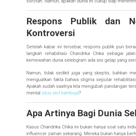
sorotan. Namun, apakah dunia ini cukup siap meneri
Respons Publik dan Ne
Kontroversi
Setelah kabar ini tersebar, respons publik pun b
langkah rehabilitasi Chandrika Chika sebagai ja
kemewahan dunia selebgram ada sisi gelap yang seri
Namun, tidak sedikit juga yang skeptis, bahkan me
menguatkan fakta bahwa stigma seputar rehabilitasi
Apakah sudah saatnya kita mengubah pandangan ter
mental
situs slot kamboja
?
Apa Artinya Bagi Dunia S
Kasus Chandrika Chika ini bukan hanya soal satu ind
influencer zaman sekarang. Mereka bukan hanya berh