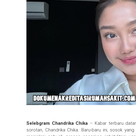
Selebgram Chandrika Chika
– Kabar terbaru datan
sorotan, Chandrika Chika. Baru-baru ini, sosok yan