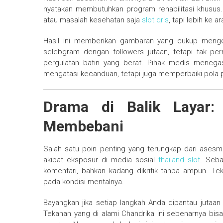
nyatakan membutuhkan program rehabilitasi khusus.
atau masalah kesehatan saja
slot qris
, tapi lebih ke 
Hasil ini memberikan gambaran yang cukup mengej
selebgram dengan followers jutaan, tetapi tak pe
pergulatan batin yang berat. Pihak medis menegask
mengatasi kecanduan, tetapi juga memperbaiki pola p
Drama di Balik Layar
Membebani
Salah satu poin penting yang terungkap dari asesm
akibat eksposur di media sosial
thailand slot
. Seba
komentari, bahkan kadang dikritik tanpa ampun. Te
pada kondisi mentalnya.
Bayangkan jika setiap langkah Anda dipantau jutaan
Tekanan yang di alami Chandrika ini sebenarnya bisa