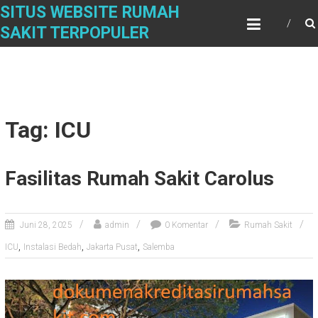
Skip
SITUS WEBSITE RUMAH
to
SAKIT TERPOPULER
content
Tag: ICU
Fasilitas Rumah Sakit Carolus
Juni 28, 2025
admin
0 Komentar
Rumah Sakit
,
,
,
ICU
Instalasi Bedah
Jakarta Pusat
Salemba