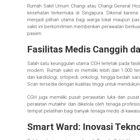
Rumah Sakit Umum Changi atau Changi General Hosp
kesehatan terkemuka di Singapura. Dikenal karena
menjadi pilihan utama bagi warga lokal maupun pasi
sakit ini berkomitmen memberikan perawatan berku
pasien.
Fasilitas Medis Canggih d
Salah satu keunggulan utama CGH terletak pada fasi
modern. Rumah sakit ini memiliki lebih dari 1.000 t
dari kardiologi, ortopedi, onkologi, hingga bedah sa
Scan tersedia dengan kualitas tinggi untuk mendukun
CGH juga memiliki pusat perawatan luka dan pusat r
peralatan mutakhir dan dikelola oleh tenaga profesi
tempat pelatihan bagi banyak tenaga medis di kawas
Smart Ward: Inovasi Tekno