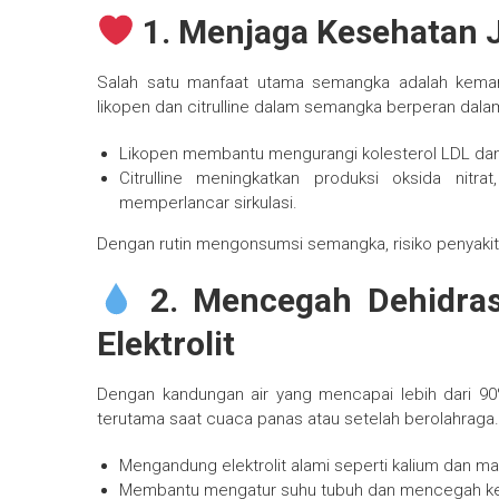
1. Menjaga Kesehatan 
Salah satu manfaat utama semangka adalah kema
likopen dan citrulline dalam semangka berperan dal
Likopen membantu mengurangi kolesterol LDL dan
Citrulline meningkatkan produksi oksida nit
memperlancar sirkulasi.
Dengan rutin mengonsumsi semangka, risiko penyakit k
2. Mencegah Dehidras
Elektrolit
Dengan kandungan air yang mencapai lebih dari 90
terutama saat cuaca panas atau setelah berolahraga.
Mengandung elektrolit alami seperti kalium dan m
Membantu mengatur suhu tubuh dan mencegah kele