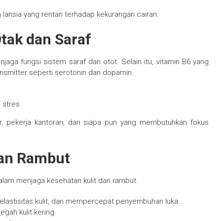
lansia yang rentan terhadap kekurangan cairan.
tak dan Saraf
ga fungsi sistem saraf dan otot. Selain itu, vitamin B6 yang
smitter seperti serotonin dan dopamin.
stres.
r, pekerja kantoran, dan siapa pun yang membutuhkan fokus
dan Rambut
lam menjaga kesehatan kulit dan rambut.
elastisitas kulit, dan mempercepat penyembuhan luka.
gah kulit kering.