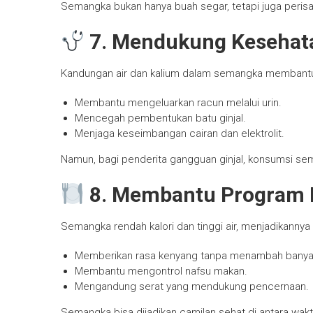
Semangka bukan hanya buah segar, tetapi juga perisai
7. Mendukung Kesehata
Kandungan air dan kalium dalam semangka membantu p
Membantu mengeluarkan racun melalui urin.
Mencegah pembentukan batu ginjal.
Menjaga keseimbangan cairan dan elektrolit.
Namun, bagi penderita gangguan ginjal, konsumsi sem
8. Membantu Program 
Semangka rendah kalori dan tinggi air, menjadikannya p
Memberikan rasa kenyang tanpa menambah banyak 
Membantu mengontrol nafsu makan.
Mengandung serat yang mendukung pencernaan.
Semangka bisa dijadikan camilan sehat di antara wak