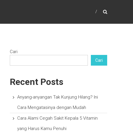
Cari
Cari
Recent Posts
Anyang-anyangan Tak Kunjung Hilang? Ini
Cara Mengatasinya dengan Mudah
Cara Alami Cegah Sakit Kepala 5 Vitamin
yang Harus Kamu Penuhi