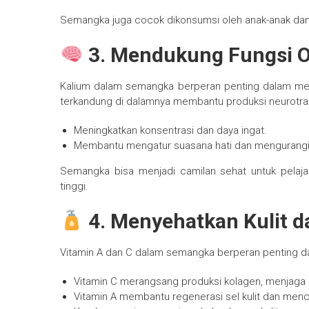
Semangka juga cocok dikonsumsi oleh anak-anak dan 
3. Mendukung Fungsi O
Kalium dalam semangka berperan penting dalam menja
terkandung di dalamnya membantu produksi neurotran
Meningkatkan konsentrasi dan daya ingat.
Membantu mengatur suasana hati dan mengurangi 
Semangka bisa menjadi camilan sehat untuk pelaja
tinggi.
4. Menyehatkan Kulit 
Vitamin A dan C dalam semangka berperan penting da
Vitamin C merangsang produksi kolagen, menjaga 
Vitamin A membantu regenerasi sel kulit dan mence