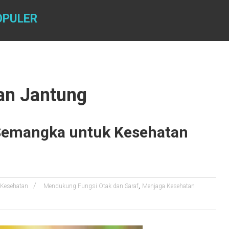
OPULER
an Jantung
Semangka untuk Kesehatan
,
Kesehatan
Mendukung Fungsi Otak dan Saraf
Menjaga Kesehatan