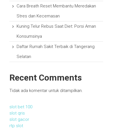
Cara Breath Reset Membantu Meredakan
Stres dan Kecemasan
Kuning Telur Rebus Saat Diet: Porsi Aman
Konsumsinya
Daftar Rumah Sakit Terbaik di Tangerang
Selatan
Recent Comments
Tidak ada komentar untuk ditampilkan.
slot bet 100
slot qris
slot gacor
rtp slot