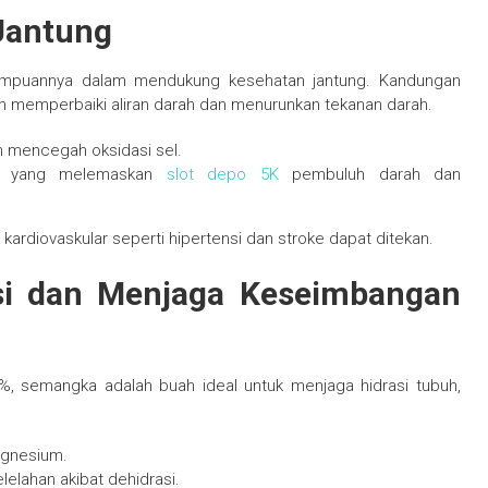
Jantung
mpuannya dalam mendukung kesehatan jantung. Kandungan
am memperbaiki aliran darah dan menurunkan tekanan darah.
 mencegah oksidasi sel.
rat, yang melemaskan
slot depo 5K
pembuluh darah dan
ardiovaskular seperti hipertensi dan stroke dapat ditekan.
i dan Menjaga Keseimbangan
%, semangka adalah buah ideal untuk menjaga hidrasi tubuh,
agnesium.
lahan akibat dehidrasi.