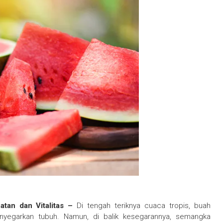
tan dan Vitalitas –
Di tengah teriknya cuaca tropis, buah
nyegarkan tubuh. Namun, di balik kesegarannya, semangka