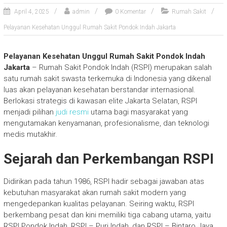
April 4, 2025
admin
0 Komentar
Rumah Sakit
Pelayanan Kesehatan Unggul Rumah Sakit Pondok Indah Jakarta
Pelayanan Kesehatan Unggul Rumah Sakit Pondok Indah
Jakarta
– Rumah Sakit Pondok Indah (RSPI) merupakan salah
satu rumah sakit swasta terkemuka di Indonesia yang dikenal
luas akan pelayanan kesehatan berstandar internasional.
Berlokasi strategis di kawasan elite Jakarta Selatan, RSPI
menjadi pilihan
judi resmi
utama bagi masyarakat yang
mengutamakan kenyamanan, profesionalisme, dan teknologi
medis mutakhir.
Sejarah dan Perkembangan RSPI
Didirikan pada tahun 1986, RSPI hadir sebagai jawaban atas
kebutuhan masyarakat akan rumah sakit modern yang
mengedepankan kualitas pelayanan. Seiring waktu, RSPI
berkembang pesat dan kini memiliki tiga cabang utama, yaitu
RSPI Pondok Indah, RSPI – Puri Indah, dan RSPI – Bintaro Jaya.