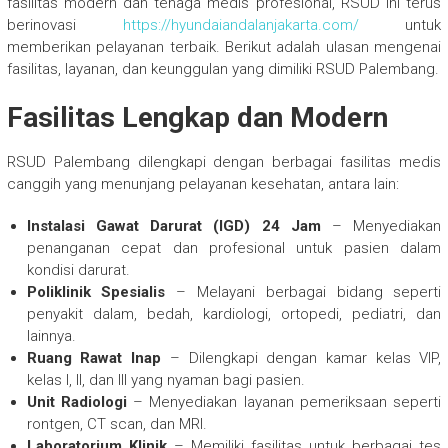
fasilitas modern dan tenaga medis profesional, RSUD ini terus
berinovasi
https://hyundaiandalanjakarta.com/
untuk
memberikan pelayanan terbaik. Berikut adalah ulasan mengenai
fasilitas, layanan, dan keunggulan yang dimiliki RSUD Palembang.
Fasilitas Lengkap dan Modern
RSUD Palembang dilengkapi dengan berbagai fasilitas medis
canggih yang menunjang pelayanan kesehatan, antara lain:
Instalasi Gawat Darurat (IGD) 24 Jam
– Menyediakan
penanganan cepat dan profesional untuk pasien dalam
kondisi darurat.
Poliklinik Spesialis
– Melayani berbagai bidang seperti
penyakit dalam, bedah, kardiologi, ortopedi, pediatri, dan
lainnya.
Ruang Rawat Inap
– Dilengkapi dengan kamar kelas VIP,
kelas I, II, dan III yang nyaman bagi pasien.
Unit Radiologi
– Menyediakan layanan pemeriksaan seperti
rontgen, CT scan, dan MRI.
Laboratorium Klinik
– Memiliki fasilitas untuk berbagai tes