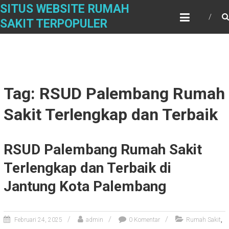
Skip
SITUS WEBSITE RUMAH
to
SAKIT TERPOPULER
content
Tag: RSUD Palembang Rumah
Sakit Terlengkap dan Terbaik
RSUD Palembang Rumah Sakit
Terlengkap dan Terbaik di
Jantung Kota Palembang
,
Februari 24, 2025
admin
0 Komentar
Rumah Sakit