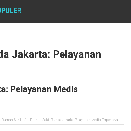
OPULER
da Jakarta: Pelayanan
a: Pelayanan Medis
Rumah Sakit
Rumah Sakit Bunda Jakarta: Pelayanan Medis Terpercaya