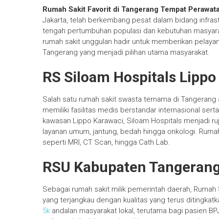
Rumah Sakit Favorit di Tangerang Tempat Perawat
Jakarta, telah berkembang pesat dalam bidang infrastr
tengah pertumbuhan populasi dan kebutuhan masyar
rumah sakit unggulan hadir untuk memberikan pelayana
Tangerang yang menjadi pilihan utama masyarakat.
RS Siloam Hospitals Lippo 
Salah satu rumah sakit swasta ternama di Tangerang ad
memiliki fasilitas medis berstandar internasional ser
kawasan Lippo Karawaci, Siloam Hospitals menjadi ruj
layanan umum, jantung, bedah hingga onkologi. Rumah
seperti MRI, CT Scan, hingga Cath Lab.
RSU Kabupaten Tangeran
Sebagai rumah sakit milik pemerintah daerah, Rum
yang terjangkau dengan kualitas yang terus ditingkatka
5k
andalan masyarakat lokal, terutama bagi pasien BPJ