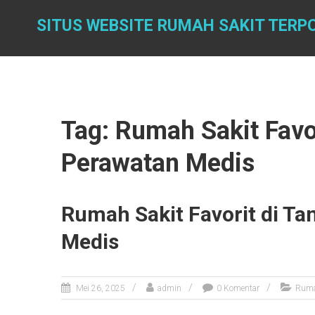
Skip
to
SITUS WEBSITE RUMAH SAKIT TERP
content
Tag: Rumah Sakit Favo
Perawatan Medis
Rumah Sakit Favorit di T
Medis
Mei 26, 2025
admin
0 Komentar
Ruma