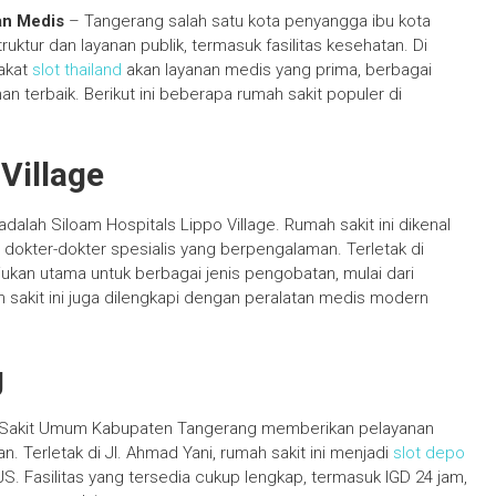
an Medis
– Tangerang salah satu kota penyangga ibu kota
uktur dan layanan publik, termasuk fasilitas kesehatan. Di
akat
slot thailand
akan layanan medis yang prima, berbagai
n terbaik. Berikut ini beberapa rumah sakit populer di
Village
alah Siloam Hospitals Lippo Village. Rumah sakit ini dikenal
ta dokter-dokter spesialis yang berpengalaman. Terletak di
ukan utama untuk berbagai jenis pengobatan, mulai dari
 sakit ini juga dilengkapi dengan peralatan medis modern
g
ah Sakit Umum Kabupaten Tangerang memberikan pelayanan
n. Terletak di Jl. Ahmad Yani, rumah sakit ini menjadi
slot depo
S. Fasilitas yang tersedia cukup lengkap, termasuk IGD 24 jam,