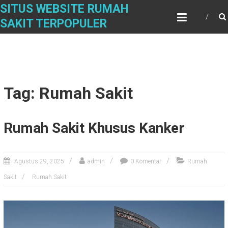
Skip
SITUS WEBSITE RUMAH
to
SAKIT TERPOPULER
content
Tag: Rumah Sakit
Rumah Sakit Khusus Kanker
Agustus 29, 2025
admin
0 Komentar
Rumah
Sakit
Rumah Sakit