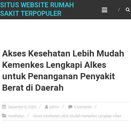
Skip
SITUS WEBSITE RUMAH
to
SAKIT TERPOPULER
content
Akses Kesehatan Lebih Mudah
Kemenkes Lengkapi Alkes
untuk Penanganan Penyakit
Berat di Daerah
Desember 6, 2025
admin
0 Komentar
Kesehatan
Akses Kesehatan Lebih Mudah Kemenkes Lengkapi Alkes