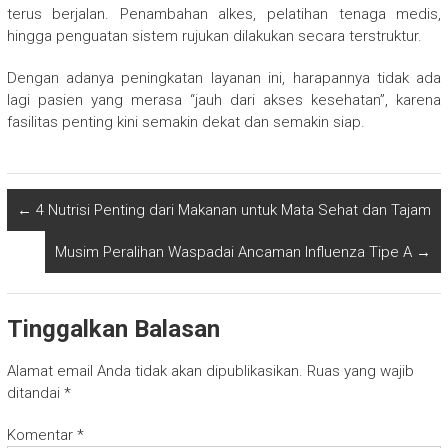
terus berjalan. Penambahan alkes, pelatihan tenaga medis,
hingga penguatan sistem rujukan dilakukan secara terstruktur.
Dengan adanya peningkatan layanan ini, harapannya tidak ada
lagi pasien yang merasa “jauh dari akses kesehatan”, karena
fasilitas penting kini semakin dekat dan semakin siap.
←
4 Nutrisi Penting dari Makanan untuk Mata Sehat dan Tajam
Musim Peralihan Waspadai Ancaman Influenza Tipe A
→
Tinggalkan Balasan
Alamat email Anda tidak akan dipublikasikan.
Ruas yang wajib
ditandai
*
Komentar
*