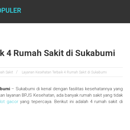
OPULER
k 4 Rumah Sakit di Sukabumi
ah Sakit
Layanan Kesehatan Terbaik 4 Rumah Sakit di Sukabumi
abumi
– Sukabumi di kenal dengan fasilitas kesehatannya yang
n layanan BPJS Kesehatan, ada banyak rumah sakit yang tidak
lot gacor
yang tepercaya. Berikut ini adalah 4 rumah sakit di