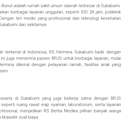
S Bunut adalah rumah sakit umum daerah terbesar di Sukabumi.
n berbagai layanan unggulan, seperti IGD 24 jam, poliklinik
. Dengan tim medis yang profesional dan teknologi kesehatan
Sukabumi dan sekitarnya.
ah terkenal di Indonesia, RS Hermina Sukabumi hadir dengan
 ini juga menerima pasien BPJS untuk berbagai layanan, mulai
Hermina dikenal dengan pelayanan ramah, fasilitas anak yang
sien.
 swasta di Sukabumi yang juga bekerja sama dengan BPJS
p seperti ruang rawat inap nyaman, laboratorium, serta layanan
rofesional, menjadikan RS Betha Medika pilihan banyak warga
khawatir soal biaya.