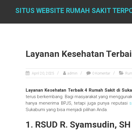
Skip
to
SITUS WEBSITE RUMAH SAKIT TERP
content
Layanan Kesehatan Terbai
April 20, 2025
admin
0 Komentar
Rum
Layanan Kesehatan Terbaik 4 Rumah Sakit di Suk
terus berkembang. Bagi masyarakat yang menggunaka
hanya menerima BPJS, tetapi juga punya reputasi
s
Sukabumi yang bisa menjadi pilihan Anda.
1. RSUD R. Syamsudin, SH