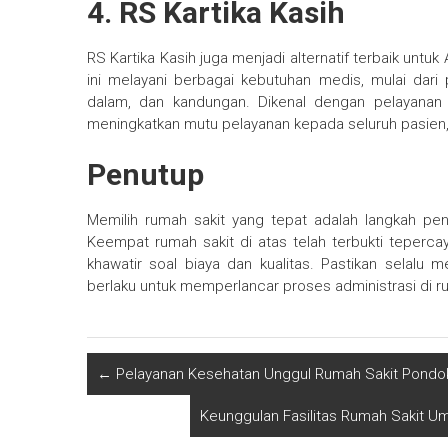
4. RS Kartika Kasih
RS Kartika Kasih juga menjadi alternatif terbaik unt
ini melayani berbagai kebutuhan medis, mulai dari
dalam, dan kandungan. Dikenal dengan pelayanan
meningkatkan mutu pelayanan kepada seluruh pasie
Penutup
Memilih rumah sakit yang tepat adalah langkah pe
Keempat rumah sakit di atas telah terbukti teperc
khawatir soal biaya dan kualitas. Pastikan sela
berlaku untuk memperlancar proses administrasi di ru
←
Pelayanan Kesehatan Unggul Rumah Sakit Pondok
Keunggulan Fasilitas Rumah Sakit 