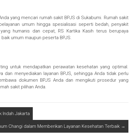
uk Anda yang mencari rumah sakit BPJS di Sukabumi. Rumah sakit
 pelayanan umum hingga spesialisasi seperti bedah, penyakit
 yang humanis dan cepat, RS Kartika Kasih terus berupaya
n, baik umum maupun peserta BPJS.
nting untuk mendapatkan perawatan kesehatan yang optimal.
aya dan menyediakan layanan BPJS, sehingga Anda tidak perlu
lu membawa dokumen BPJS Anda dan mengikuti prosedur yang
mah sakit pilihan Anda.
 Indah Jakarta
Umum Changi dalam Memberikan Layanan Kesehatan Terbaik
→