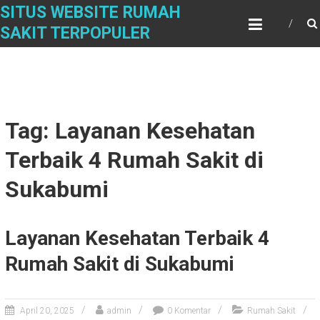
Skip
SITUS WEBSITE RUMAH
to
SAKIT TERPOPULER
content
Tag: Layanan Kesehatan
Terbaik 4 Rumah Sakit di
Sukabumi
Layanan Kesehatan Terbaik 4
Rumah Sakit di Sukabumi
April 20, 2025
admin
0 Komentar
Rumah Sakit