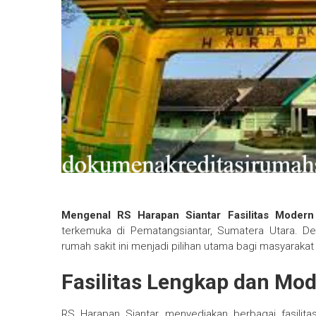
Mengenal RS Harapan Siantar Fasilitas Modern
terkemuka di Pematangsiantar, Sumatera Utara. De
rumah sakit ini menjadi pilihan utama bagi masyarak
Fasilitas Lengkap dan Mo
RS Harapan Siantar menyediakan berbagai fasilit