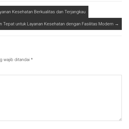
anan Kesehatan Berkualitas dan Terjangkau
han Tepat untuk Layanan Kesehatan dengan Fasilitas Modern
→
g wajib ditandai
*