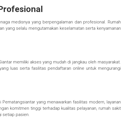
Profesional
tenaga medisnya yang berpengalaman dan profesional. Rumah
ehatan yang selalu mengutamakan keselamatan serta kenyamanan
Siantar memiliki akses yang mudah di jangkau oleh masyarakat.
yang luas serta fasilitas pendaftaran online untuk mengurangi
i Pematangsiantar yang menawarkan fasilitas modern, layanan
gan komitmen tinggi terhadap kualitas pelayanan, rumah sakit
 setiap pasien.