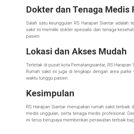
Dokter dan Tenaga Medis 
Salah satu keunggulan RS Harapan Siantar adalah 
sakit ini memiliki dokter spesialis dan tenaga kes
pasien.
Lokasi dan Akses Mudah
Terletak di pusat kota Pematangsiantar, RS Harapan 
Rumah sakit ini juga di lengkapi dengan area parkir 
waktu tunggu pasien.
Kesimpulan
RS Harapan Siantar merupakan rumah sakit terbaik d
medis unggulan, serta tenaga medis profesional. Den
ini terus berupaya memberikan perawatan terbaik bagi