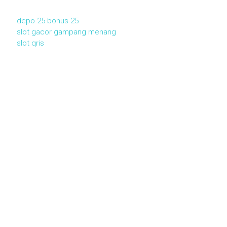
depo 25 bonus 25
slot gacor gampang menang
slot qris