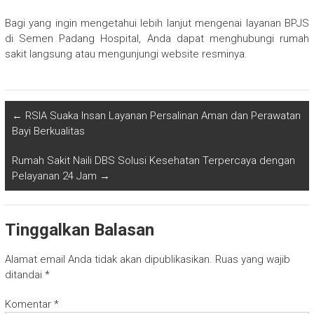
Bagi yang ingin mengetahui lebih lanjut mengenai layanan BPJS
di Semen Padang Hospital, Anda dapat menghubungi rumah
sakit langsung atau mengunjungi website resminya.
←
RSIA Suaka Insan Layanan Persalinan Aman dan Perawatan
Bayi Berkualitas
Rumah Sakit Naili DBS Solusi Kesehatan Terpercaya dengan
Pelayanan 24 Jam
→
Tinggalkan Balasan
Alamat email Anda tidak akan dipublikasikan.
Ruas yang wajib
ditandai
*
Komentar
*