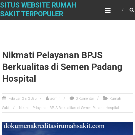
Skip
SITUS WEBSITE RUMAH
to
SAKIT TERPOPULER
content
Nikmati Pelayanan BPJS
Berkualitas di Semen Padang
Hospital
Februari 23, 2025
admin
0 Komentar
Rumah
Sakit
Nikmati Pelayanan BPJS Berkualitas di Semen Padang Hospital