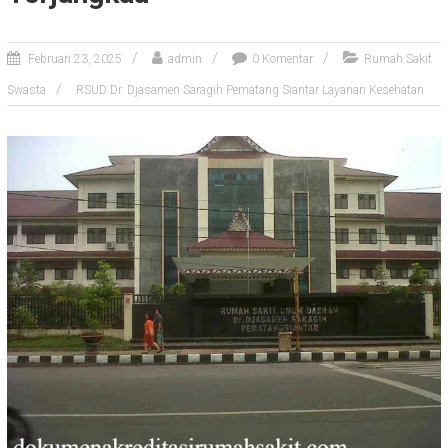
Februari 23, 2025
admin
0 Komentar
Rumah Sakit
Swasta
RSUD Dr. Djasamen Saragih Pematang Siantar Layanan Kesehatan