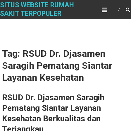
Skip
SITUS WEBSITE RUMAH
to
SAKIT TERPOPULER
content
Tag: RSUD Dr. Djasamen
Saragih Pematang Siantar
Layanan Kesehatan
RSUD Dr. Djasamen Saragih
Pematang Siantar Layanan
Kesehatan Berkualitas dan
Terjangkau