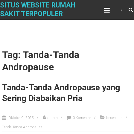
Skip
SITUS WEBSITE RUMAH
to
SAKIT TERPOPULER
content
Tag: Tanda-Tanda
Andropause
Tanda-Tanda Andropause yang
Sering Diabaikan Pria
Oktober 9, 2025
admin
0 Komentar
Kesehatan
Tanda-Tanda Andropause