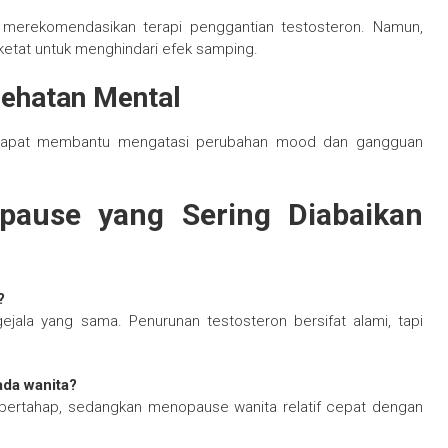
 merekomendasikan terapi penggantian testosteron. Namun,
ketat untuk menghindari efek samping.
sehatan Mental
ling dapat membantu mengatasi perubahan mood dan gangguan
pause yang Sering Diabaikan
?
ala yang sama. Penurunan testosteron bersifat alami, tapi
da wanita?
bertahap, sedangkan menopause wanita relatif cepat dengan