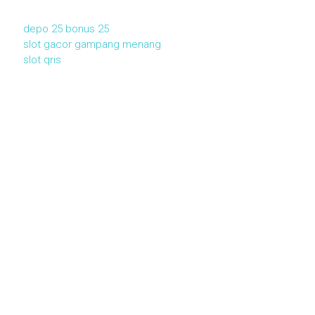
depo 25 bonus 25
slot gacor gampang menang
slot qris