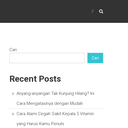
Cari
Cari
Recent Posts
Anyang-anyangan Tak Kunjung Hilang? Ini
Cara Mengatasinya dengan Mudah
Cara Alami Cegah Sakit Kepala 5 Vitamin
yang Harus Kamu Penuhi