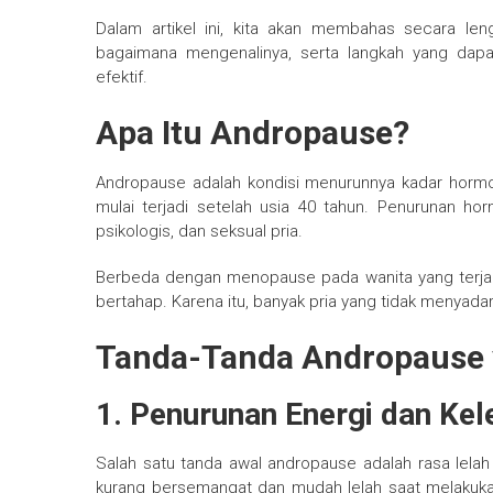
Dalam artikel ini, kita akan membahas secara le
bagaimana mengenalinya, serta langkah yang dap
efektif.
Apa Itu Andropause?
Andropause adalah kondisi menurunnya kadar hormon
mulai terjadi setelah usia 40 tahun. Penurunan ho
psikologis, dan seksual pria.
Berbeda dengan menopause pada wanita yang terjadi
bertahap. Karena itu, banyak pria yang tidak menyada
Tanda-Tanda Andropause 
1. Penurunan Energi dan Ke
Salah satu tanda awal andropause adalah rasa lelah
kurang bersemangat dan mudah lelah saat melakukan a