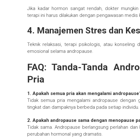
Jika kadar hormon sangat rendah, dokter mungkin
terapi ini harus dilakukan dengan pengawasan medis 
4. Manajemen Stres dan Ke
Teknik relaksasi, terapi psikologis, atau konse
emosional selama andropause.
FAQ: Tanda-Tanda Andro
Pria
1. Apakah semua pria akan mengalami andropause
Tidak semua pria mengalami andropause dengan gej
tingkat dan dampaknya berbeda pada setiap individu.
2. Apakah andropause sama dengan menopause pa
Tidak sama. Andropause berlangsung perlahan dan 
perubahan hormonal yang dramatis.