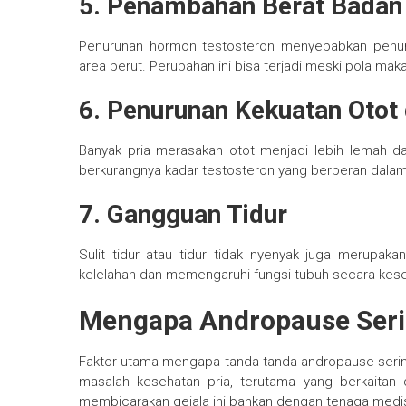
5. Penambahan Berat Badan
Penurunan hormon testosteron menyebabkan penur
area perut. Perubahan ini bisa terjadi meski pola mak
6. Penurunan Kekuatan Otot
Banyak pria merasakan otot menjadi lebih lemah da
berkurangnya kadar testosteron yang berperan dala
7. Gangguan Tidur
Sulit tidur atau tidur tidak nyenyak juga merupa
kelelahan dan memengaruhi fungsi tubuh secara kese
Mengapa Andropause Seri
Faktor utama mengapa tanda-tanda andropause seri
masalah kesehatan pria, terutama yang berkaitan
membicarakan gejala ini bahkan dengan tenaga medis