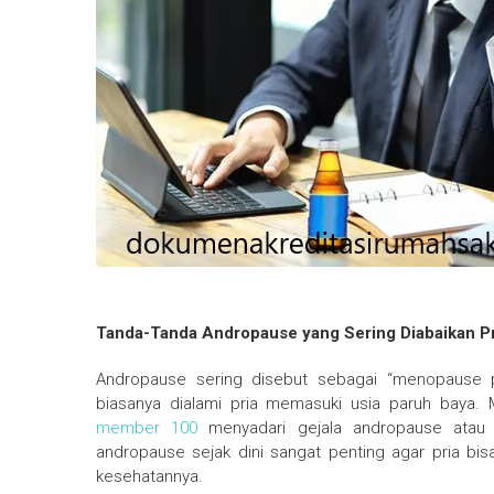
Tanda-Tanda Andropause yang Sering Diabaikan P
Andropause sering disebut sebagai “menopause p
biasanya dialami pria memasuki usia paruh baya. 
member 100
menyadari gejala andropause atau 
andropause sejak dini sangat penting agar pria bi
kesehatannya.