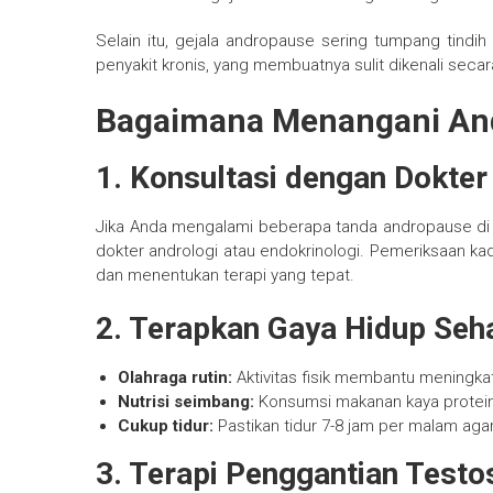
Selain itu, gejala andropause sering tumpang tindih
penyakit kronis, yang membuatnya sulit dikenali secara
Bagaimana Menangani An
1. Konsultasi dengan Dokter
Jika Anda mengalami beberapa tanda andropause di at
dokter andrologi atau endokrinologi. Pemeriksaan 
dan menentukan terapi yang tepat.
2. Terapkan Gaya Hidup Seh
Olahraga rutin:
Aktivitas fisik membantu meningka
Nutrisi seimbang:
Konsumsi makanan kaya protein,
Cukup tidur:
Pastikan tidur 7-8 jam per malam aga
3. Terapi Penggantian Testo