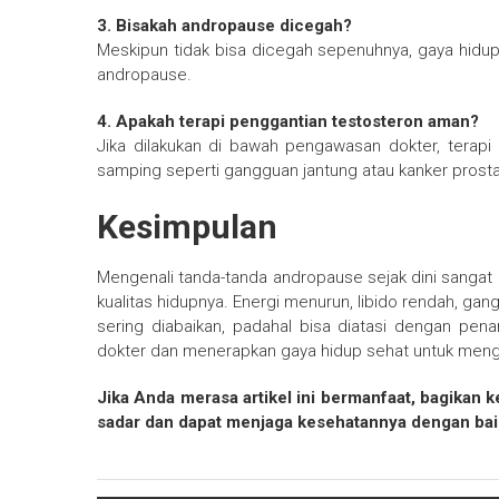
3. Bisakah andropause dicegah?
Meskipun tidak bisa dicegah sepenuhnya, gaya hidu
andropause.
4. Apakah terapi penggantian testosteron aman?
Jika dilakukan di bawah pengawasan dokter, terapi 
samping seperti gangguan jantung atau kanker prosta
Kesimpulan
Mengenali tanda-tanda andropause sejak dini sangat 
kualitas hidupnya. Energi menurun, libido rendah, ga
sering diabaikan, padahal bisa diatasi dengan pen
dokter dan menerapkan gaya hidup sehat untuk meng
Jika Anda merasa artikel ini bermanfaat, bagikan 
sadar dan dapat menjaga kesehatannya dengan bai