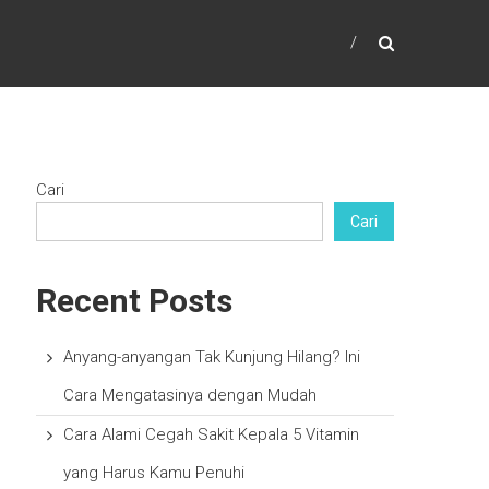
Cari
Cari
Recent Posts
Anyang-anyangan Tak Kunjung Hilang? Ini
Cara Mengatasinya dengan Mudah
Cara Alami Cegah Sakit Kepala 5 Vitamin
yang Harus Kamu Penuhi