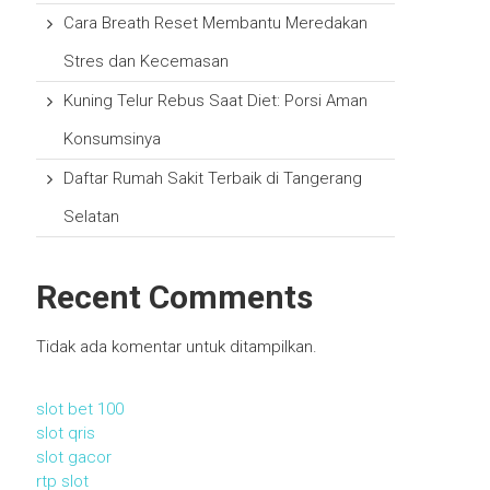
Cara Breath Reset Membantu Meredakan
Stres dan Kecemasan
Kuning Telur Rebus Saat Diet: Porsi Aman
Konsumsinya
Daftar Rumah Sakit Terbaik di Tangerang
Selatan
Recent Comments
Tidak ada komentar untuk ditampilkan.
slot bet 100
slot qris
slot gacor
rtp slot