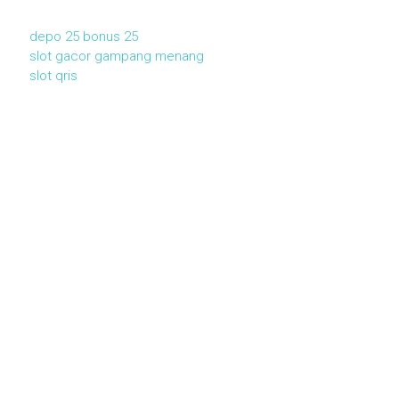
depo 25 bonus 25
slot gacor gampang menang
slot qris