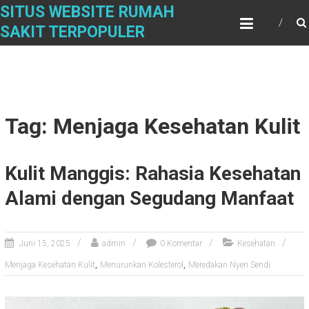
Skip
SITUS WEBSITE RUMAH
to
SAKIT TERPOPULER
content
Tag: Menjaga Kesehatan Kulit
Kulit Manggis: Rahasia Kesehatan
Alami dengan Segudang Manfaat
Juni 15, 2025
admin
0 Komentar
Kesehatan
,
,
Menjaga Kesehatan Kulit
Menurunkan Kolesterol
Meredakan Nyeri Sendi