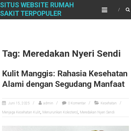
Skip
SITUS WEBSITE RUMAH
to
SAKIT TERPOPULER
content
Tag: Meredakan Nyeri Sendi
Kulit Manggis: Rahasia Kesehatan
Alami dengan Segudang Manfaat
Juni 15, 2025
admin
0 Komentar
Kesehatan
,
,
Menjaga Kesehatan Kulit
Menurunkan Kolesterol
Meredakan Nyeri Sendi