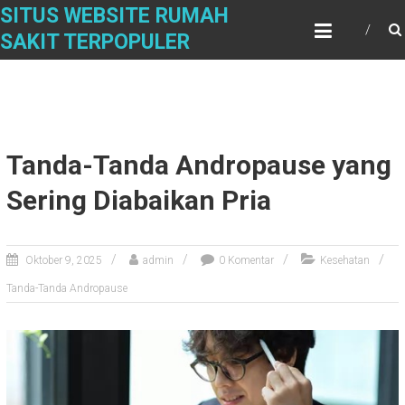
Skip
SITUS WEBSITE RUMAH
to
SAKIT TERPOPULER
content
Tanda-Tanda Andropause yang
Sering Diabaikan Pria
Oktober 9, 2025
admin
0 Komentar
Kesehatan
Tanda-Tanda Andropause